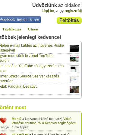
Üdvözlünk
az oldalon!
Lépj be
, vagy
regisztrálj
Feltöltés
Táplálkozás
Utazás
többek jelenlegi kedvencei
gabor733
a kedvencei közé tette a(z)
Leopárdgekkó-etetés egyszerű csipesszel
telen e-mail küldés az ingyenes Postie
 napja
című tippet.
ítségével
yan mentsünk le zenét YouTube
gabor733
a kedvencei közé tette a(z)
eóról?
Hogyan készítsünk tojáslevest?
című tippet.
 napja
e letöltése YouTube-ról egyszerűen és
rsan
gabor733
a kedvencei közé tette a(z)
nter Strike: Source Szerver készítés
Hogyan készítsünk fűszeres-paradicsomos
 napja
pennét?
című tippet.
yszerűen
dák Palotája: Légágyú
gabor733
a kedvencei közé tette a(z)
Babakonyha - Almaszósz készítése 6
 napja
hónapos kortól
című tippet.
gabor733
a kedvencei közé tette a(z)
történt most
Babakonyha - Alma-banán püré készítése
 napja
egyszerűen
című tippet.
Moni9
a kedvencei közé tette a(z)
Videó
letöltése Youtube-ról a Keepvid segítségével
 napja
című tippet.
vidazoltan
a kedvencei közé tette a(z)