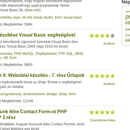
megtudhatjátok, hogy hogyan készítsünk egyszerűen
Nép
ndító képernyőt egy saját programnak. Amire
isual Basic 08,
(
több infó
)
sz
1
p
echnika
,
logo
,
vb.net
,
visual studio
,
form
,
visual basic
ét
i
| Megtekintve: 5984
1
kok
észítése Visual Basic segítségével
yo
el
 készítsünk, egyszerű formokat Visual Basic-ben.
Szoftver
1
esz: Visual Basic 2008 vagy 2010-es verzió.
echnika
,
PHP
,
MySQL
,
PhpMyAdmin
,
FTP
,
SQL
,
WEB
,
c
,
VB
,
form
1
i
| Megtekintve: 9860
1
8: Weboldal készítés - 7. rész Űrlapok
k legfontosabb része az űrlap. Ennek a segítségével
Szoftver
ató az oldallal.
,
programozás
,
dreamweaver
,
design
,
űrlap
,
form
| Megtekintve: 12148
nk létre Contact Form-ot PHP
 2.rész
Számítástechnika
áthattátok, hogyan hozzunk létre Contact Formot, most
lehet feldobni egy kicsit.