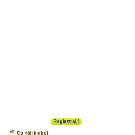
Regisztrálj!
Csinálj klubot