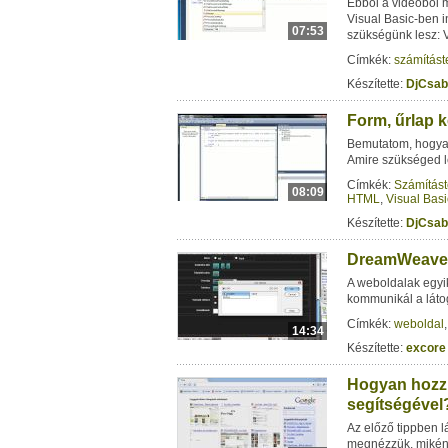
Ebből a videóból 
Visual Basic-ben i
07:53
szükségünk lesz: V
Címkék:
számítást
Készítette:
DjCsab
Form, űrlap k
Bemutatom, hogyan
Amire szükséged l
Címkék:
Számítást
08:09
HTML
,
Visual Basi
Készítette:
DjCsab
DreamWeaver 
A weboldalak egyi
kommunikál a látog
Címkék:
weboldal
14:34
Készítette:
excore
Hogyan hozzu
segítségével?
Az előző tippben l
megnézzük, miként 