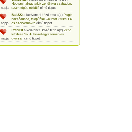
Hogyan hallgathatjuk zenéinket szabadon,
 napja
számítógép nélkül?
című tippet.
Bali822
a kedvencei közé tette a(z)
Plugin
hozzáadása, telepítése Counter-Strike 1.6-
 napja
os szerverünkre
című tippet.
Peter80
a kedvencei közé tette a(z)
Zene
letöltése YouTube-ról egyszerűen és
 napja
gyorsan
című tippet.
Heni77
a kedvencei közé tette a(z)
Counter
Strike: Source Szerver készítés
 napja
egyszerűen
című tippet.
Zoli94
a kedvencei közé tette a(z)
Counter-
Strike: új pályák telepítése szerverünkre
 napja
egyszerűen
című tippet.
Csabszii88
a kedvencei közé tette a(z)
MP3 letöltése videóról a VidtoMP3
 napja
segítségével
című tippet.
Lidiaa
a kedvencei közé tette a(z)
MP3
letöltése videóról a VidtoMP3 segítségével
 napja
című tippet.
tomanekpetike
a kedvencei közé tette a(z)
Counter Strike: Source Szerver készítés
 napja
egyszerűen
című tippet.
tomanekpeti
a kedvencei közé tette a(z)
Plugin hozzáadása, telepítése Counter-
 napja
Strike 1.6-os szerverünkre
című tippet.