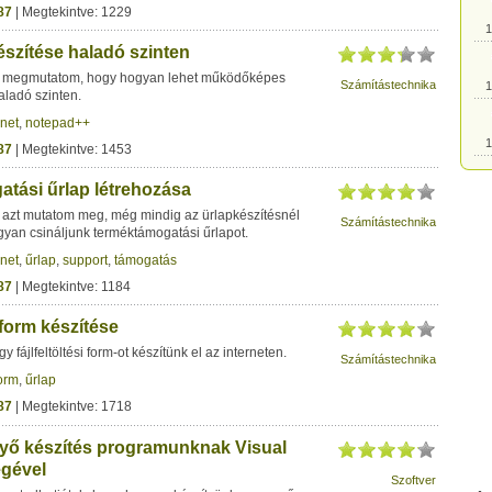
87
| Megtekintve: 1229
1
szítése haladó szinten
 megmutatom, hogy hogyan lehet működőképes
Számítástechnika
1
aladó szinten.
rnet
,
notepad++
1
87
| Megtekintve: 1453
tási űrlap létrehozása
1
azt mutatom meg, még mindig az ürlapkészítésnél
Számítástechnika
yan csináljunk terméktámogatási űrlapot.
1
rnet
,
űrlap
,
support
,
támogatás
87
| Megtekintve: 1184
1
i form készítése
 fájlfeltöltési form-ot készítünk el az interneten.
Számítástechnika
1
orm
,
űrlap
87
| Megtekintve: 1718
1
nyő készítés programunknak Visual
égével
Szoftver
1