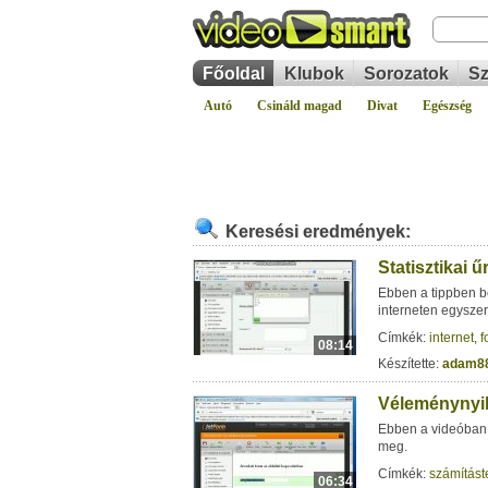
Főoldal
Klubok
Sorozatok
Sz
Autó
Csináld magad
Divat
Egészség
Keresési eredmények:
Statisztikai 
Ebben a tippben be
interneten egysze
Címkék:
internet
,
f
08:14
Készítette:
adam8
Véleménynyilv
Ebben a videóban 
meg.
Címkék:
számítást
06:34