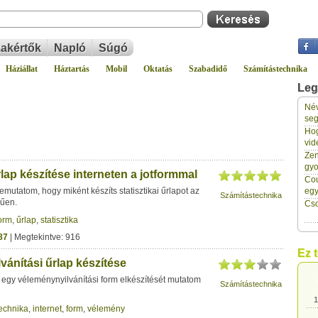
akértők
Napló
Súgó
Háziállat
Háztartás
Mobil
Oktatás
Szabadidő
Számítástechnika
Leg
Név
1
seg
Hog
vid
1
Zen
gyo
űrlap készítése interneten a jotformmal
Cou
1
mutatom, hogy miként készíts statisztikai űrlapot az
eg
Számítástechnika
rűen.
Cso
orm
,
űrlap
,
statisztika
1
87
| Megtekintve: 916
Ez 
ánítási űrlap készítése
1
egy véleménynyilvánítási form elkészítését mutatom
Számítástechnika
1
echnika
,
internet
,
form
,
vélemény