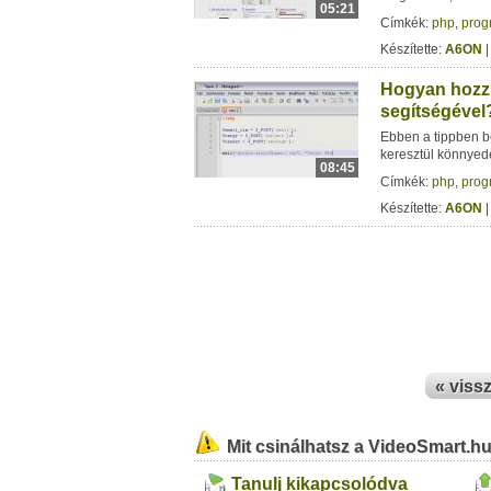
05:21
Címkék:
php
,
prog
Készítette:
A6ON
|
Hogyan hozzu
segítségével?
Ebben a tippben b
keresztül könnyed
08:45
Címkék:
php
,
prog
Készítette:
A6ON
|
« viss
Mit csinálhatsz a VideoSmart.h
Tanulj kikapcsolódva