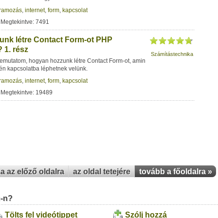
ramozás
,
internet
,
form
,
kapcsolat
 Megtekintve: 7491
nk létre Contact Form-ot PHP
 1. rész
Számítástechnika
emutatom, hogyan hozzunk létre Contact Form-ot, amin
én kapcsolatba léphetnek velünk.
ramozás
,
internet
,
form
,
kapcsolat
 Megtekintve: 19489
za az előző oldalra
az oldal tetejére
tovább a főoldalra »
u-n?
Tölts fel videótippet
Szólj hozzá