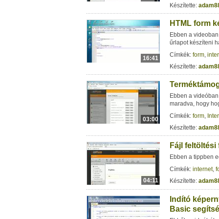
Készítette:
adam8
HTML form ké
Ebben a videoban
űrlapot készíteni h
Címkék:
form
,
inte
16:41
Készítette:
adam8
Terméktámoga
Ebben a videóban 
maradva, hogy hog
Címkék:
form
,
Inte
03:00
Készítette:
adam8
Fájl feltöltés
Ebben a tippben egy
Címkék:
internet
,
f
04:11
Készítette:
adam8
Indító képer
Basic segíts