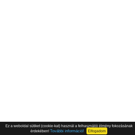
Ez a weboldal sütiket (cookie-kat) használ a felhasználói élmény fokozásának
További információ!
érdekében!
Elfogadom