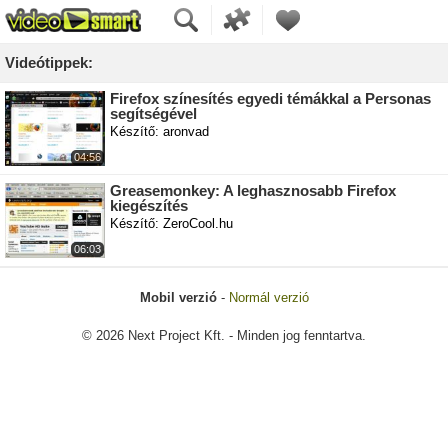
Videótippek:
Firefox színesítés egyedi témákkal a Personas
segítségével
Készítő: aronvad
04:56
Greasemonkey: A leghasznosabb Firefox
kiegészítés
Készítő: ZeroCool.hu
06:03
Mobil verzió
-
Normál verzió
© 2026 Next Project Kft. - Minden jog fenntartva.