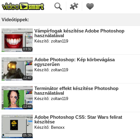
Videótippek:
Vámpírfogak készítése Adobe Photoshop
használatával
Készítő: zoltan119
03:32
Adobe Photoshop: Kép körbevágása
egyszerűen
Készítő: zoltan119
02:47
Terminátor effekt készítése Photoshop
használatával
Készítő: zoltan119
02:44
Adobe Photoshop CS5: Star Wars felirat
készítése
Készítő: Benoxx
05:39