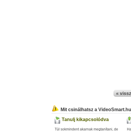
« viss
Mit csinálhatsz a VideoSmart.h
Tanulj kikapcsolódva
Túl sokmindent akarnak megtanítani, de
Ha