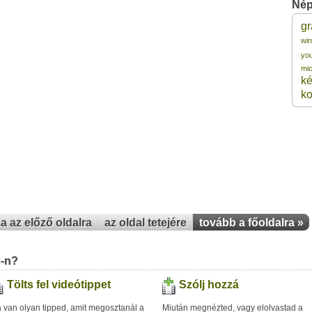
Nép
gr
3 
wi
yo
mic
3 
ké
k
3 
3 
3 
za az előző oldalra
az oldal tetejére
tovább a főoldalra »
u-n?
Tölts fel videótippet
Szólj hozzá
 van olyan tipped, amit megosztanál a
Miután megnézted, vagy elolvastad a