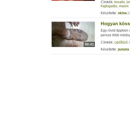
Címkék:
kreatív
,
ü
hajtogatás
,
masni
Készítette:
okina
|
Hogyan köss
Egy rövid tippben 
persze több módsze
Címkék:
cipőfűző
,
00:41
Készítette:
punata