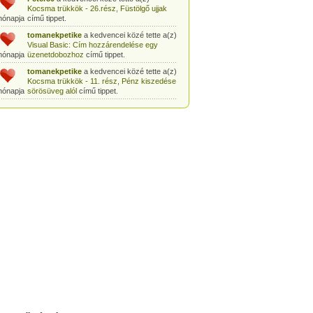
Kocsma trükkök - 26.rész, Füstölgő ujjak
hónapja
című tippet.
tomanekpetike
a kedvencei közé tette a(z)
Visual Basic: Cím hozzárendelése egy
hónapja
üzenetdobozhoz
című tippet.
tomanekpetike
a kedvencei közé tette a(z)
Kocsma trükkök - 11. rész, Pénz kiszedése
hónapja
sörösüveg alól
című tippet.
tomanekpetike
a kedvencei közé tette a(z)
Egyszerű bűvésztrükk: Pénz kiszedése
hónapja
gyufásdobozból
című tippet.
tomanekpetike
a kedvencei közé tette a(z)
Csodák Palotája: Coriolis-szoba
című tippet.
hónapja
tomanekpeti
a kedvencei közé tette a(z)
Sminkleckék - 1. rész: tusvonal készítése
hónapja
című tippet.
tomanekpeti
a kedvencei közé tette a(z)
Sminkleckék - 8.rész: Hogyan tanuljunk
hónapja
meg sminkelni?
című tippet.
tomanekpeti
a kedvencei közé tette a(z)
Öltönyvásárlás - 2. rész, Méretválasztás
hónapja
című tippet.
tomanekpeti
a kedvencei közé tette a(z)
Sminkleckék - 6.rész: a smink szerepe a
hónapja
hétköznapokban
című tippet.