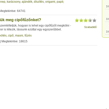
nnep
,
karácsony
,
ajándék
,
díszítés
,
origami
,
papír
,
3 
 Megtekintve: 64741
3 
ük meg cipőfűzőnket?
szemléltetjük, hogyan is lehet egy cipőfűzőt megkötni -
Szabadidő
r is létezik, lássunk ezúttal egy egyszerűbbet.
3 
kötés
,
cipő
,
masni
,
fűzés
| Megtekintve: 18615
3 
3 
3 
3 
3 
3 