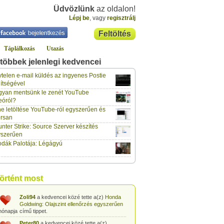
Üdvözlünk
az oldalon!
Lépj be
, vagy
regisztrálj
Feltöltés
Táplálkozás
Utazás
többek jelenlegi kedvencei
klaus70
a kedvencei közé tette a(z)
Lockerz meghívó és regisztráció
című
telen e-mail küldés az ingyenes Postie
hónapja
tippet.
ítségével
yan mentsünk le zenét YouTube
vidazoltan
a kedvencei közé tette a(z)
eóról?
Hogyan csinálják a négy ász kártyatrükköt?
hónapja
című tippet.
e letöltése YouTube-ról egyszerűen és
rsan
vidazoltan
a kedvencei közé tette a(z)
nter Strike: Source Szerver készítés
Egyszerű kártyatrükk: Kártyalap kitalálása
hónapja
trükkösen
című tippet.
yszerűen
dák Palotája: Légágyú
vidazoltan
a kedvencei közé tette a(z)
Egyszerű kártyatrükk: Megváltozó
hónapja
kártyalap a pakli tetején
című tippet.
vidazoltan
a kedvencei közé tette a(z)
történt most
Egyszerű kártyatrükk: STOP!
című tippet.
hónapja
Zoli94
a kedvencei közé tette a(z)
Honda
Goldwing: Olajszint ellenőrzés egyszerűen
hónapja
című tippet.
Peter80
a kedvencei közé tette a(z)