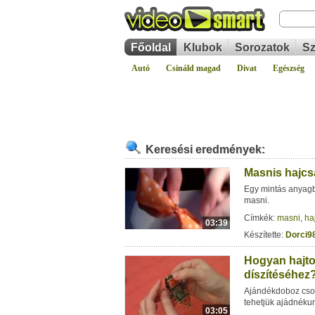
Főoldal
Klubok
Sorozatok
Sz
Autó
Csináld magad
Divat
Egészség
Keresési eredmények:
Masnis hajcs
Egy mintás anyagb
masni.
Címkék:
masni
,
ha
03:39
Készítette:
Dorci9
Hogyan hajt
díszítéséhez
Ajándékdoboz csom
tehetjük ajádnéku
03:05