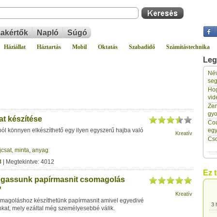
akértők
Napló
Súgó
Háziállat
Háztartás
Mobil
Oktatás
Szabadidő
Számítástechnika
Leg
Név
3 
seg
Hog
vid
3 
Zen
gyo
at készítése
Cou
3 
ól könnyen elkészíthető egy ilyen egyszerű hajba való
eg
Kreatív
Cso
jcsat
,
minta
,
anyag
3 
8
| Megtekintve: 4012
Ez 
ogassunk papírmasnit csomagolás
3 
?
Kreatív
agoláshoz készíthetünk papírmasnit amivel egyedivé
3 
nkat, mely ezáltal még személyesebbé válik.