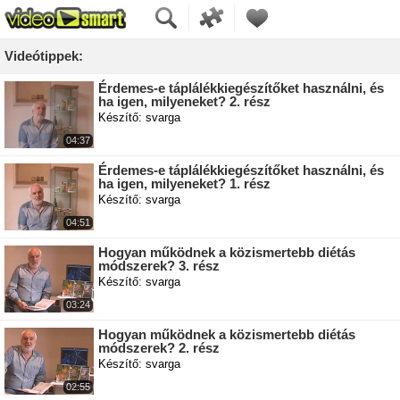
Videótippek:
Érdemes-e táplálékkiegészítőket használni, és
ha igen, milyeneket? 2. rész
Készítő: svarga
04:37
Érdemes-e táplálékkiegészítőket használni, és
ha igen, milyeneket? 1. rész
Készítő: svarga
04:51
Hogyan működnek a közismertebb diétás
módszerek? 3. rész
Készítő: svarga
03:24
Hogyan működnek a közismertebb diétás
módszerek? 2. rész
Készítő: svarga
02:55